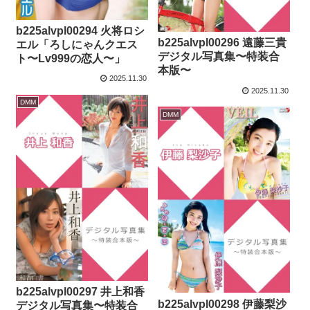
b225alvpl00294 火将ロシ
b225alvpl00296 遠藤三貴
エル「ろしにゃんクエス
デジタル写真集〜特装合
ト〜Lv999の恋人〜」
本版〜
2025.11.30
2025.11.30
DMM
DMM
b225alvpl00297 井上和香
b225alvpl00298 伊藤梨沙
デジタル写真集〜特装合