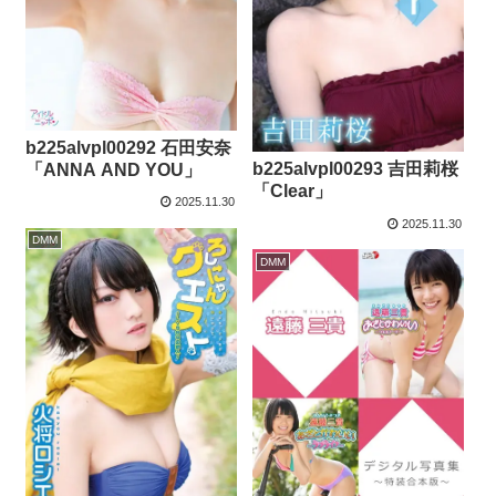
b225alvpl00292 石田安奈
b225alvpl00293 吉田莉桜
「ANNA AND YOU」
「Clear」
2025.11.30
2025.11.30
DMM
DMM