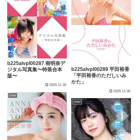
b225alvpl00287 南明奈デ
b225alvpl00289 平田裕香
ジタル写真集〜特装合本
「平田裕香のただしいみ
版〜
かた」
2025.11.30
2025.11.30
DMM
DMM