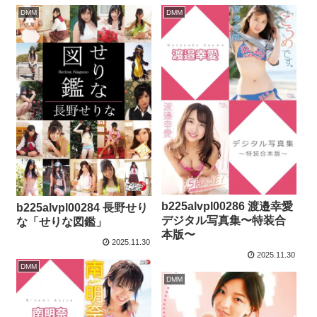
DMM
DMM
b225alvpl00286 渡邉幸愛
b225alvpl00284 長野せり
デジタル写真集〜特装合
な「せりな図鑑」
本版〜
2025.11.30
2025.11.30
DMM
DMM