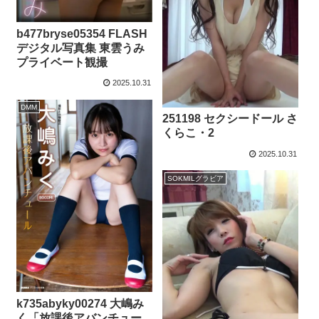
b477bryse05354 FLASH
デジタル写真集 東雲うみ
プライベート観撮
2025.10.31
DMM
251198 セクシードール さ
くらこ・2
2025.10.31
SOKMILグラビア
k735abyky00274 大嶋み
く「放課後アバンチュー