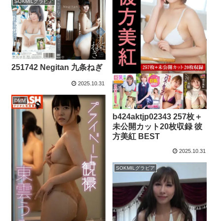
SOKMILグラビア
251742 Negitan 九条ねぎ
2025.10.31
DMM
b424aktjp02343 257枚＋
未公開カット20枚収録 彼
方美紅 BEST
2025.10.31
SOKMILグラビア