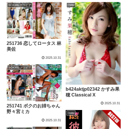
SOKMILグラビア
DMM
251736 恋してロータス 林
美佐
2025.10.31
SOKMILグラビア
b424aktjp02342 かすみ果
穂 Classical X
2025.10.31
251741 ボクのお姉ちゃん
野々宮ミカ
DMM
2025.10.31