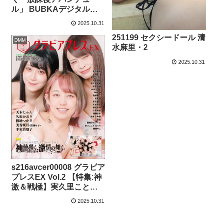
ル」 BUBKAデジタル写
真集
2025.10.31
251199 セクシードール 清
DMM
水麻里・2
2025.10.31
s216avcer00008 グラビア
プレスEX Vol.2 【特集:神
激＆戦極】実久里ことの×
妖精かなめ×TiNA（神使轟
2025.10.31
く、激情の如く）＆戦国
アニマル極楽浄土/【先鋭