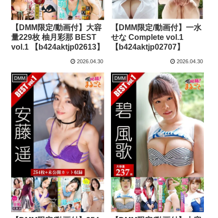
【DMM限定/動画付】大容
【DMM限定/動画付】一水
量229枚 柚月彩那 BEST
せな Complete vol.1
vol.1 【b424aktjp02613】
【b424aktjp02707】
2026.04.30
2026.04.30
DMM
DMM