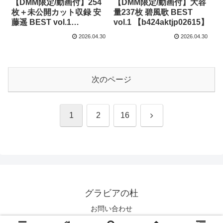
【DMM限定/動画付】254
【DMM限定/動画付】大容
枚＋未公開カット収録 安
量237枚 碧風歌 BEST
藤遥 BEST vol.1
vol.1 【b424aktjp02615】
【b424aktjp02653】
2026.04.30
2026.04.30
次のページ
次
1
2
16
へ
グラビアの杜
お問い合わせ