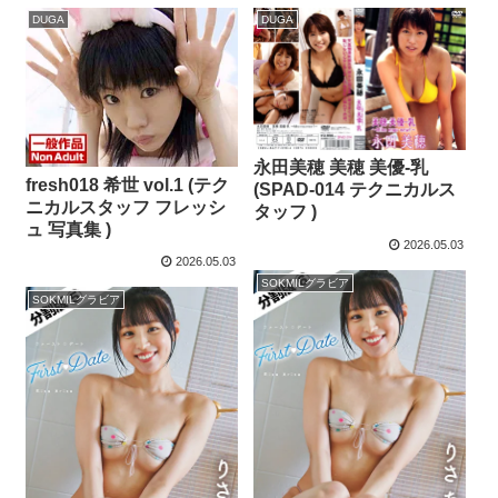
DUGA
DUGA
永田美穂 美穂 美優-乳
fresh018 希世 vol.1 (テク
(SPAD-014 テクニカルス
ニカルスタッフ フレッシ
タッフ )
ュ 写真集 )
2026.05.03
2026.05.03
SOKMILグラビア
SOKMILグラビア