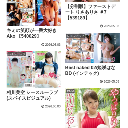
【分割版】ファーストデ
ート りさありさ ＃7
【539189】
2026.05.03
キミの笑顔が一番大好き
Ako 【540029】
レモンアップ
2026.05.03
レモンアップ
Best naked 02/姫咲はな
BD (インテック)
2026.05.03
DMM
相川美空 シースルーラブ
(スパイスビジュアル)
2026.05.03