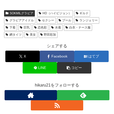
SOKMILグラビア
HD（ハイビジョン）
ギルド
グラビアアイドル
セクシー
プール
ランジェリー
下着
巨乳
恋色彩
水着
白衣・ナース服
網タイツ
美女
野田彩加
シェアする
X
Facebook
はてブ
LINE
コピー
hikaru21をフォローする