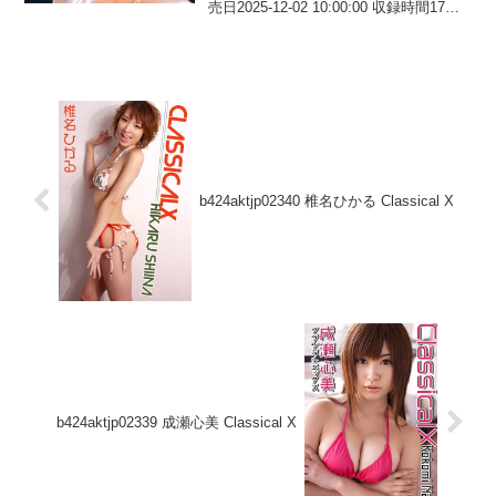
売日2025-12-02 10:00:00 収録時間17分
出演者（女優）トロたん メーカーブレ
イン レーベルブレイン（分割版） ジャ
ンル分割版 グラビアアイドル 美女
爆...
b424aktjp02340 椎名ひかる Classical X
b424aktjp02339 成瀬心美 Classical X