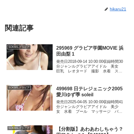
hikaru21
関連記事
295969 グラビア学園MOVIE 浜
SOKMILグラビア
田由梨 1
発売日2018-09-14 10:00:00収録時間30
分ジャンルグラビアアイドル 美女
巨乳 レオタード 撮影 水着 スレ
ンダー くびれ HD（ハイビジョ
ン） シリーズグラビア学園 女優浜
田由梨 監督メーカーグラビア学園
499698 日テレジェニック2005
SOKMILグラビア
レーベルグラビア...
愛川ゆず季 soleil
発売日2025-04-05 10:00:00収録時間41
分ジャンルグラビアアイドル 美少
女 水着 プール マッサージ バブ
ルバス お宝映像 シリーズ日テレジ
ェニック 女優愛川ゆず季 監督メー
カー日テレオンデマンド レーベル日
【分割版】あわあわしちゃう？
SOKMILグラビア
テレオンデマンド...