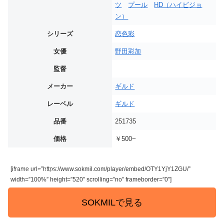
ツ
プール
HD（ハイビジョ
ン）
シリーズ
恋色彩
女優
野田彩加
監督
メーカー
ギルド
レーベル
ギルド
品番
251735
価格
￥500~
[iframe url=”https://www.sokmil.com/player/embed/OTY1YjY1ZGU/”
続きはコチラから
width=”100%” height=”520″ scrolling=”no” frameborder=”0″]
SOKMILで見る