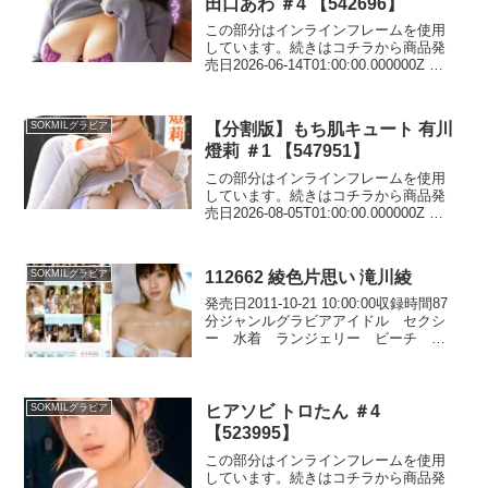
田口あわ ＃4 【542696】
この部分はインラインフレームを使用
しています。続きはコチラから商品発
売日2026-06-14T01:00:00.000000Z 収
録時間26分 出演者（女優）田口あわ シ
リーズ分割版 メーカーイーネット・フ
ロンティア レーベルイーネット・フ...
【分割版】もち肌キュート 有川
SOKMILグラビア
燈莉 ＃1 【547951】
この部分はインラインフレームを使用
しています。続きはコチラから商品発
売日2026-08-05T01:00:00.000000Z 収
録時間17分 出演者（女優）有川燈莉 シ
リーズ分割版 メーカー竹書房 レーベル
竹書房（分割版） ジャンル分割版...
112662 綾色片思い 滝川綾
SOKMILグラビア
発売日2011-10-21 10:00:00収録時間87
分ジャンルグラビアアイドル セクシ
ー 水着 ランジェリー ビーチ ヨ
ガ シリーズ女優滝川綾 監督メーカ
ーイーネット・フロンティア レーベ
ルイーネット・フロンティア 品番
112662価格...
ヒアソビ トロたん ＃4
SOKMILグラビア
【523995】
この部分はインラインフレームを使用
しています。続きはコチラから商品発