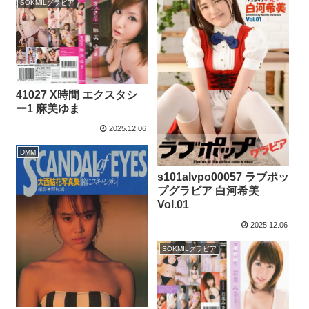
SOKMILグラビア
41027 X時間 エクスタシ
ー1 麻美ゆま
2025.12.06
DMM
s101alvpo00057 ラブポッ
プグラビア 白河希美
Vol.01
2025.12.06
SOKMILグラビア