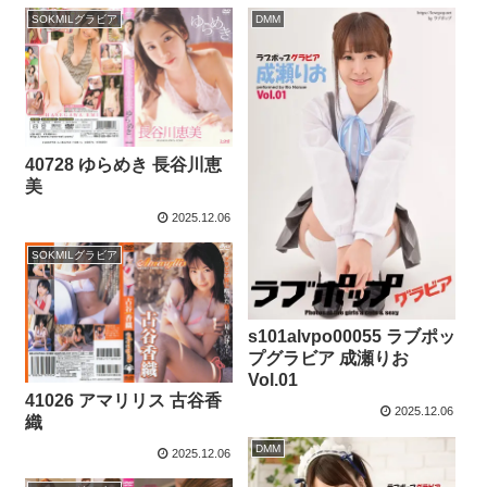
SOKMILグラビア
DMM
40728 ゆらめき 長谷川恵
美
2025.12.06
SOKMILグラビア
s101alvpo00055 ラブポッ
プグラビア 成瀬りお
Vol.01
41026 アマリリス 古谷香
2025.12.06
織
DMM
2025.12.06