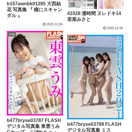
b157awnbk01285 大西結
花 写真集 『 瞳にスキャン
41028 濡時間 ヌレドキ14
ダル 』
若菜みさと
2025.12.06
2025.12.06
DMM
DMM
b477bryse03787 FLASH
b477bryse03789 FLASH
デジタル写真集 東雲うみ
デジタル写真集 ミス