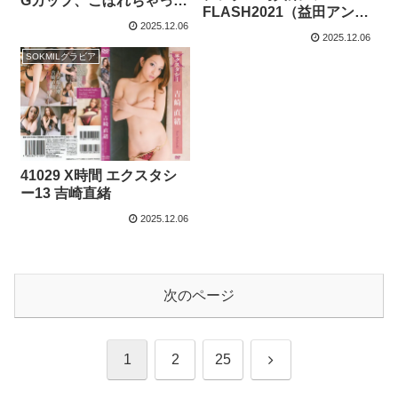
Gカップ、こぼれちゃっ
FLASH2021（益田アン
た！
2025.12.06
ナ・霧島聖子・名取くる
2025.12.06
み・高槻実穂） 史上最
SOKMILグラビア
強！
41029 X時間 エクスタシ
ー13 吉崎直緒
2025.12.06
次のページ
次
1
2
25
へ